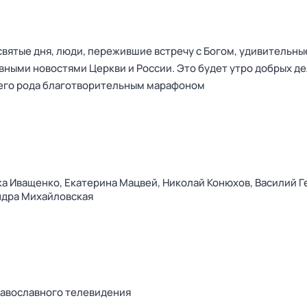
святые дня, люди, пережившие встречу с Богом, удивительны
авными новостями Церкви и России. Это будет утро добрых д
оего рода благотворительным марафоном
ка Иващенко,
Екатерина Мацвей,
Николай Конюхов,
Василий Г
ндра Михайловская
авославного телевидения