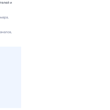
телей и
амара
каналов