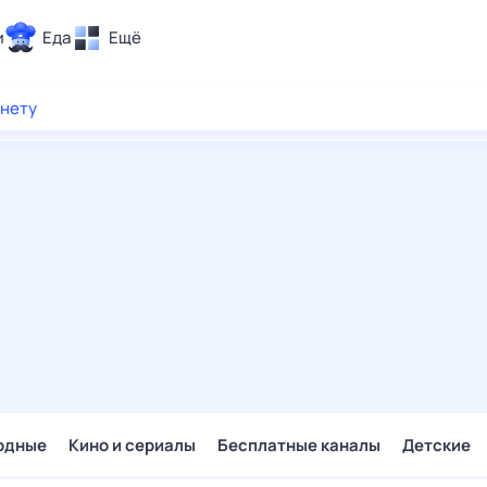
и
Еда
Ещё
Почта
рнету
ия и отдых
Поиск
Погода
ТВ-программа
и и тренды
 ситуации
 вместе
Помощь
одные
Кино и сериалы
Бесплатные каналы
Детские