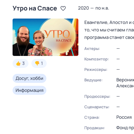
Утро на Спасе
2020
—
по н.в.
Евангелие, Апостол и 
то, что мы считаем гл
программа станет св
—
Актеры:
—
Композитор:
3
1
—
Режиссеры:
Досуг, хобби
Верони
Ведущие:
Алекса
Информация
—
Продюссеры:
—
Сценаристы:
Россия
Страна:
Фонд пр
Продакшн: