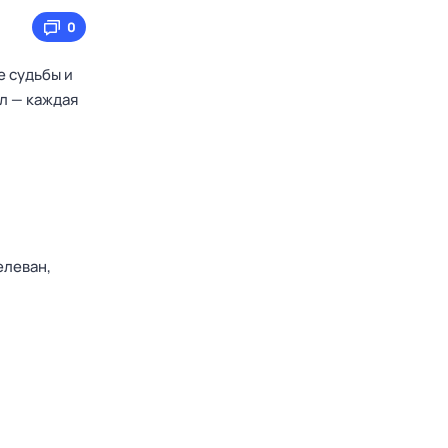
0
е судьбы и
ел — каждая
елеван,