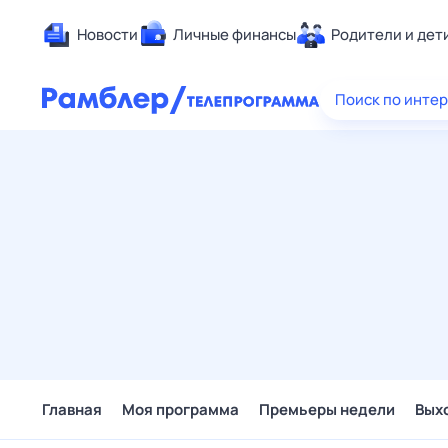
Новости
Личные финансы
Родители и дет
Здоровье
Поиск по инте
Развлечен
Дом и уют
Спорт
Карьера
Авто
Технологи
Жизненные
Сберегаем
Гороскопы
Главная
Моя программа
Премьеры недели
Вых