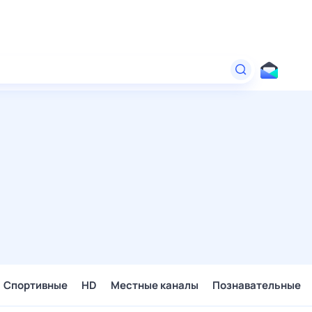
Спортивные
HD
Местные каналы
Познавательные