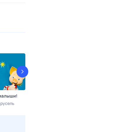
 малыши!
Блеф-клуб
Было время
арусель
Сегодня в 23:00
Ностальгия
Сегодня в 00: