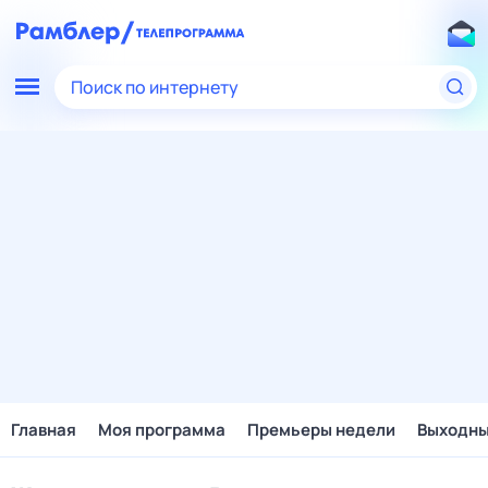
Поиск по интернету
Главная
Моя программа
Премьеры недели
Выходн