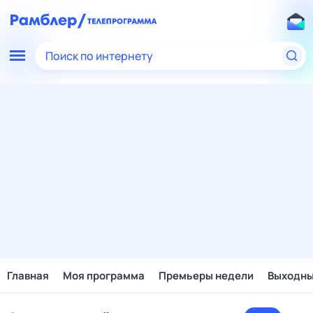
Поиск по интернету
Главная
Моя программа
Премьеры недели
Выходн