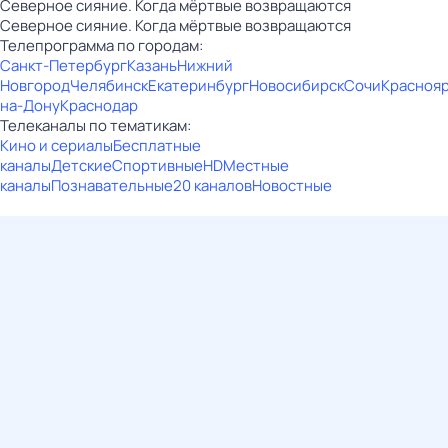
Северное сияние. Когда мёртвые возвращаются
Северное сияние. Когда мёртвые возвращаются
Телепрограмма по городам:
Санкт-Петербург
Казань
Нижний
Новгород
Челябинск
Екатеринбург
Новосибирск
Сочи
Красноя
на-Дону
Краснодар
Телеканалы по тематикам:
Кино и сериалы
Бесплатные
каналы
Детские
Спортивные
HD
Местные
каналы
Познавательные
20 каналов
Новостные