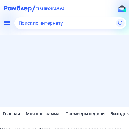
Поиск по интернету
Главная
Моя программа
Премьеры недели
Выходн