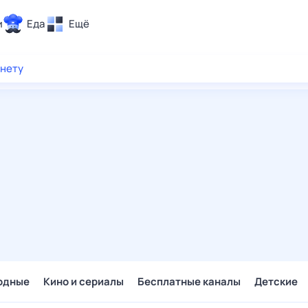
и
Еда
Ещё
Почта
рнету
ия и отдых
Поиск
Погода
ТВ-программа
и и тренды
 ситуации
 вместе
Помощь
одные
Кино и сериалы
Бесплатные каналы
Детские