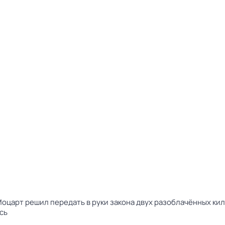
царт решил передать в руки закона двух разоблачённых кил
сь