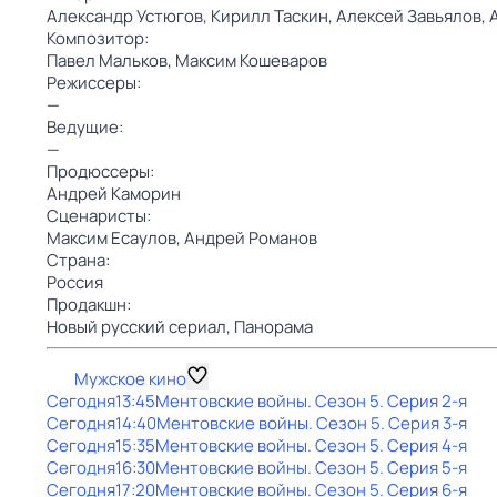
Александр Устюгов,
Кирилл Таскин,
Алексей Завьялов,
Композитор:
Павел Мальков,
Максим Кошеваров
Режиссеры:
—
Ведущие:
—
Продюссеры:
Андрей Каморин
Сценаристы:
Максим Есаулов,
Андрей Романов
Страна:
Россия
Продакшн:
Новый русский сериал,
Панорама
Мужское кино
Сегодня
13:45
Ментовские войны
. Сезон 5
. Серия 2-я
Сегодня
14:40
Ментовские войны
. Сезон 5
. Серия 3-я
Сегодня
15:35
Ментовские войны
. Сезон 5
. Серия 4-я
Сегодня
16:30
Ментовские войны
. Сезон 5
. Серия 5-я
Сегодня
17:20
Ментовские войны
. Сезон 5
. Серия 6-я