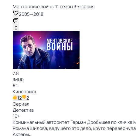
Ментовские войны 11 сезон 3-я серия
2005
—
2018
0
7.8
IMDb
8.1
Кинопоиск
12
2
Сериал
Детектив
16
+
Криминальный авторитет Герман Дробышев по кличке Мо
Романа Шилова, ведущего это дело, круто перевернула
Актеры: