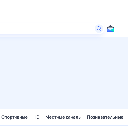
Спортивные
HD
Местные каналы
Познавательные