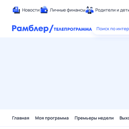
Новости
Личные финансы
Родители и дет
Здоровье
Поиск по инте
Развлечен
Дом и уют
Спорт
Карьера
Авто
Технологи
Жизненные
Сберегаем
Гороскопы
Главная
Моя программа
Премьеры недели
Вых