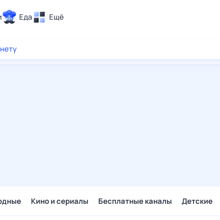
и
Еда
Ещё
Почта
рнету
ия и отдых
Поиск
Погода
ТВ-программа
и и тренды
 ситуации
 вместе
Помощь
одные
Кино и сериалы
Бесплатные каналы
Детские