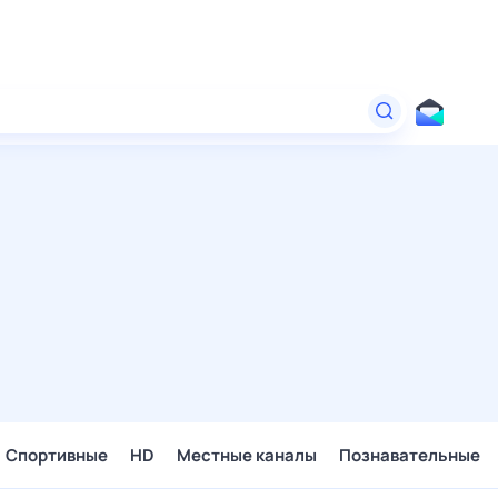
Спортивные
HD
Местные каналы
Познавательные