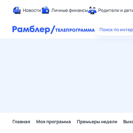
Новости
Личные финансы
Родители и дет
Здоровье
Поиск по инте
Развлечен
Дом и уют
Спорт
Карьера
Авто
Технологи
Жизненные
Сберегаем
Гороскопы
Главная
Моя программа
Премьеры недели
Вых