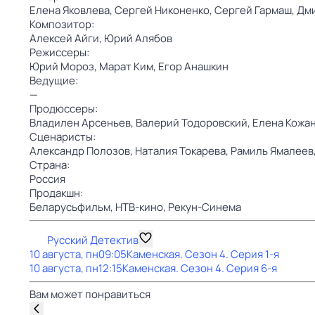
Елена Яковлева,
Сергей Никоненко,
Сергей Гармаш,
Дми
Композитор:
Алексей Айги,
Юрий Алябов
Режиссеры:
Юрий Мороз,
Марат Ким,
Егор Анашкин
Ведущие:
—
Продюссеры:
Владилен Арсеньев,
Валерий Тодоровский,
Елена Кожа
Сценаристы:
Александр Полозов,
Наталия Токарева,
Рамиль Ямалеев
Страна:
Россия
Продакшн:
Беларусьфильм,
НТВ-кино,
Рекун-Синема
Русский Детектив
10 августа, пн
09:05
Каменская
. Сезон 4
. Серия 1-я
10 августа, пн
12:15
Каменская
. Сезон 4
. Серия 6-я
Вам может понравиться