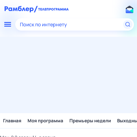
Поиск по интернету
Главная
Моя программа
Премьеры недели
Выходн