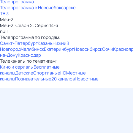
Телепрограмма
Телепрограмма в Новочебоксарске
ТВ 3
Меч-2
Меч-2. Сезон 2. Серия 14-я
null
Телепрограмма по городам:
Санкт-Петербург
Казань
Нижний
Новгород
Челябинск
Екатеринбург
Новосибирск
Сочи
Красноя
на-Дону
Краснодар
Телеканалы по тематикам:
Кино и сериалы
Бесплатные
каналы
Детские
Спортивные
HD
Местные
каналы
Познавательные
20 каналов
Новостные