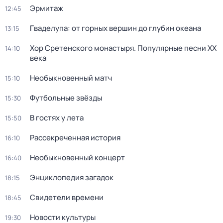
Эрмитаж
12:45
Гваделупа: от горных вершин до глубин океана
13:15
Хор Сретенского монастыря. Популярные песни XX
14:10
века
Необыкновенный матч
15:10
Футбольные звёзды
15:30
В гостях у лета
15:50
Рассекреченная история
16:10
Необыкновенный концерт
16:40
Энциклопедия загадок
18:15
Свидетели времени
18:45
Новости культуры
19:30