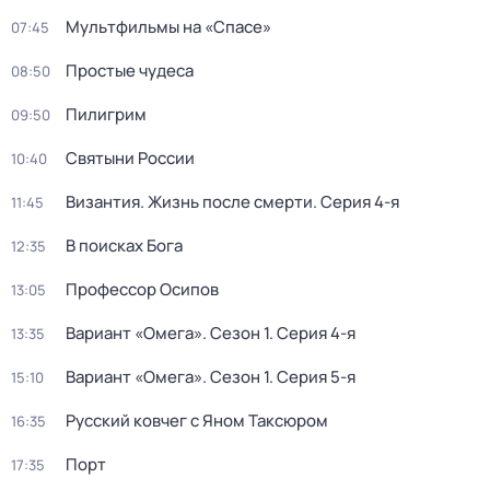
Мультфильмы на «Спасе»
07:45
Простые чудеса
08:50
Пилигрим
09:50
Святыни России
10:40
Византия. Жизнь после смерти
. Серия 4-я
11:45
В поисках Бога
12:35
Пpофессор Осипoв
13:05
Вариант «Омега»
. Сезон 1
. Серия 4-я
13:35
Вариант «Омега»
. Сезон 1
. Серия 5-я
15:10
Русский ковчег с Яном Таксюром
16:35
Порт
17:35