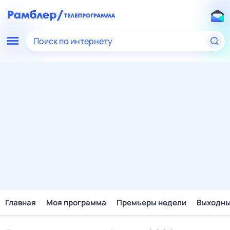
Поиск по интернету
Главная
Моя программа
Премьеры недели
Выходн