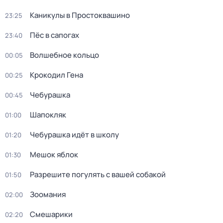
Каникулы в Простоквашино
23:25
Пёс в сапогах
23:40
Волшебное кольцо
00:05
Крокодил Гена
00:25
Чебурашка
00:45
Шапокляк
01:00
Чебурашка идёт в школу
01:20
Мешок яблок
01:30
Разрешите погулять с вашей собакой
01:50
Зоомания
02:00
Смешарики
02:20