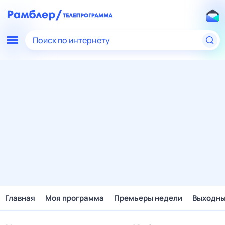
Поиск по интернету
Главная
Моя программа
Премьеры недели
Выходн