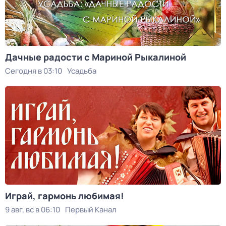
Дачные радости с Мариной Рыкалиной
Сегодня в 03:10
Усадьба
Играй, гармонь любимая!
9 авг, вс в 06:10
Первый Канал