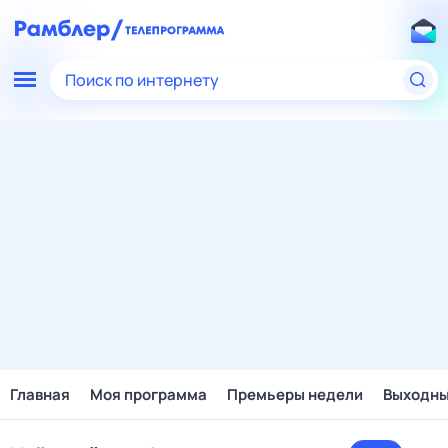
Поиск по интернету
Главная
Моя программа
Премьеры недели
Выходн