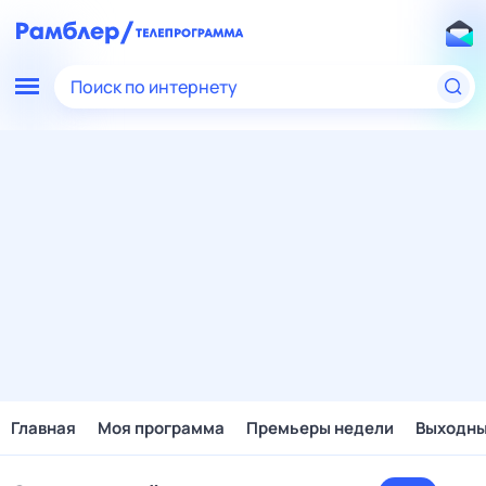
Поиск по интернету
Главная
Моя программа
Премьеры недели
Выходн