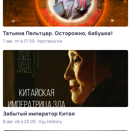
Татьяна Пельтцер. Осторожно, бабушка!
7 авг, пт в 17:50
Ностальгия
Забытый император Китая
8 авг, сб в 23:00
Viju History