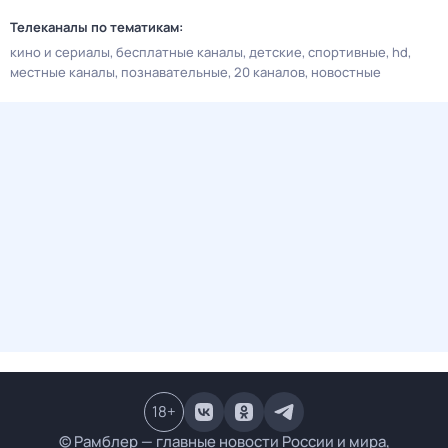
Телеканалы по тематикам:
кино и сериалы
бесплатные каналы
детские
спортивные
hd
местные каналы
познавательные
20 каналов
новостные
18
+
© Рамблер — главные новости России и мира,