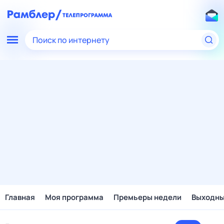
Поиск по интернету
Главная
Моя программа
Премьеры недели
Выходн