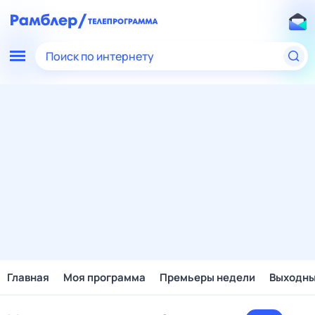
Поиск по интернету
Главная
Моя программа
Премьеры недели
Выходн