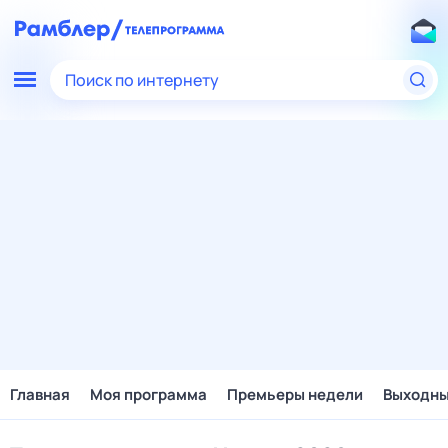
Поиск по интернету
Главная
Моя программа
Премьеры недели
Выходн