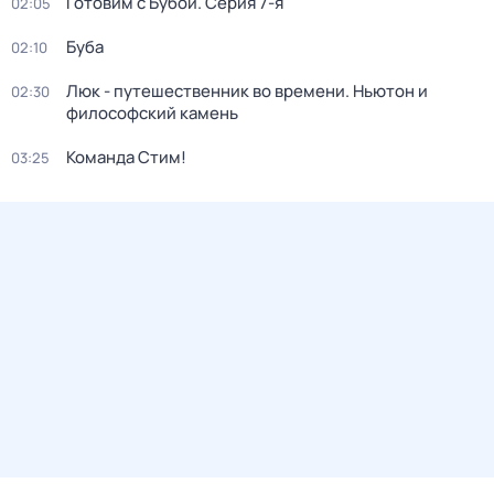
Готовим с Бубой
. Серия 7-я
02:05
Буба
02:10
Люк - путешественник во времени. Ньютон и
02:30
философский камень
Команда Стим!
03:25