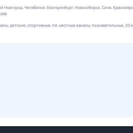
й Новгород
Челябинск
Екатеринбург
Новосибирск
Сочи
Краснояр
одар
налы
детские
спортивные
hd
местные каналы
познавательные
20 