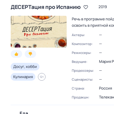
ДЕСЕРТация про Испанию
2019
Речь в программе пой
освоить в приятной к
—
Актеры:
—
Композитор:
—
Режиссеры:
Мария 
Ведущие:
Досуг, хобби
—
Продюссеры:
Кулинария
12
+
—
Сценаристы:
Россия
Страна:
Телекан
Продакшн:
Еда