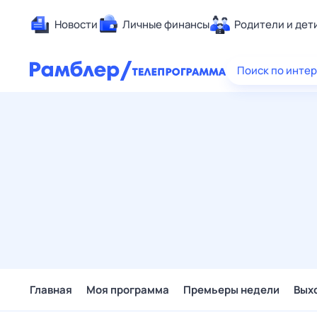
Новости
Личные финансы
Родители и дет
Здоровье
Поиск по инте
Развлечен
Дом и уют
Спорт
Карьера
Авто
Технологи
Жизненные
Сберегаем
Гороскопы
Главная
Моя программа
Премьеры недели
Вых