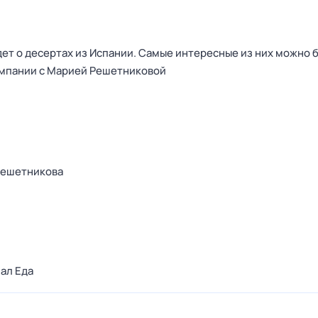
дет о десертах из Испании. Самые интересные из них можно 
омпании с Марией Решетниковой
Решетникова
ал Еда