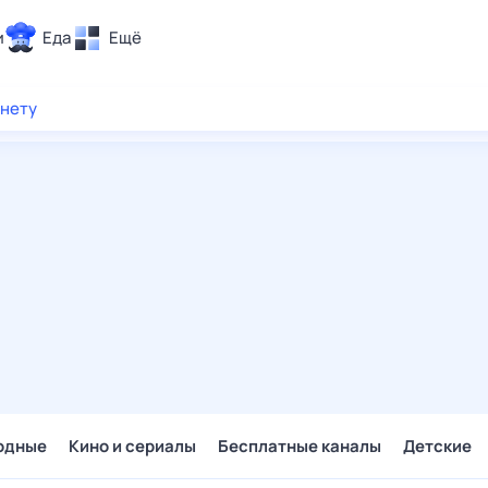
и
Еда
Ещё
Почта
рнету
ия и отдых
Поиск
Погода
ТВ-программа
и и тренды
 ситуации
 вместе
Помощь
одные
Кино и сериалы
Бесплатные каналы
Детские