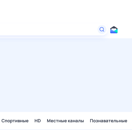
Спортивные
HD
Местные каналы
Познавательные