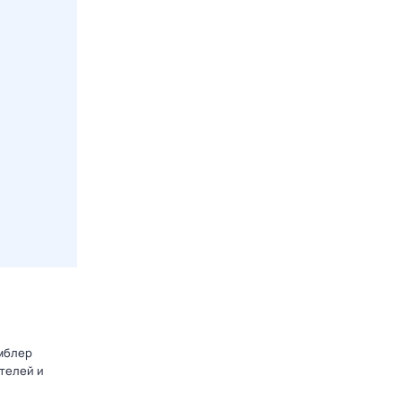
амблер
телей и