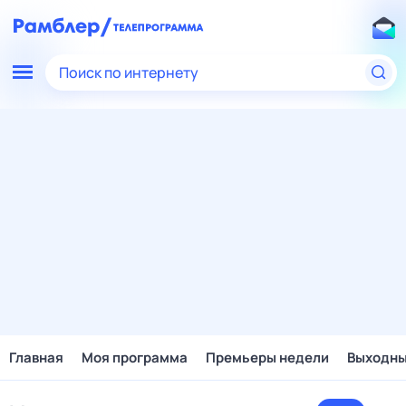
Поиск по интернету
Главная
Моя программа
Премьеры недели
Выходн