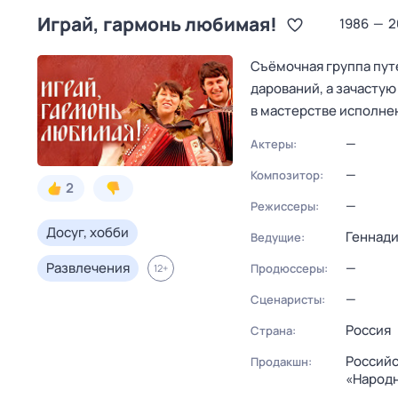
Играй, гармонь любимая!
1986
—
2
Съёмочная группа пут
дарований, а зачасту
в мастерстве исполне
—
Актеры:
—
Композитор:
2
—
Режиссеры:
Досуг, хобби
Геннади
Ведущие:
Развлечения
—
Продюссеры:
12
+
—
Сценаристы:
Россия
Страна:
Российс
Продакшн:
«Народн