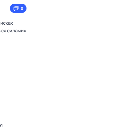
0
оисках
ься силами»
я