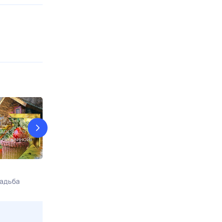
Было время
Блеф-клуб
адьба
Сегодня в 15:00
Ностальгия
Сегодня в 17:0