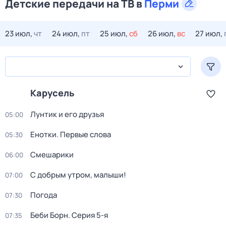
Детские передачи на ТВ в
Перми
23 июл,
чт
24 июл,
пт
25 июл,
сб
26 июл,
вс
27 июл,
Карусель
Лунтик и его друзья
05:00
Енотки. Первые слова
05:30
Смешарики
06:00
С добрым утром, малыши!
07:00
Погода
07:30
Беби Борн
. Серия 5-я
07:35