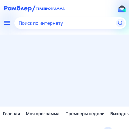
Поиск по интернету
Главная
Моя программа
Премьеры недели
Выходн