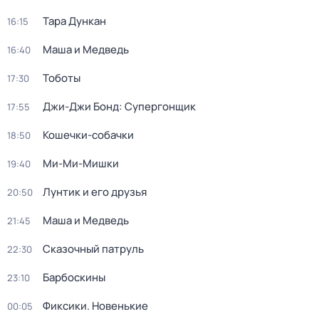
Тара Дункан
16:15
Маша и Медведь
16:40
Тоботы
17:30
Джи-Джи Бонд: Супергонщик
17:55
Кошечки-собачки
18:50
Ми-Ми-Мишки
19:40
Лунтик и его друзья
20:50
Маша и Медведь
21:45
Сказочный патруль
22:30
Барбоскины
23:10
Фиксики. Новенькие
00:05