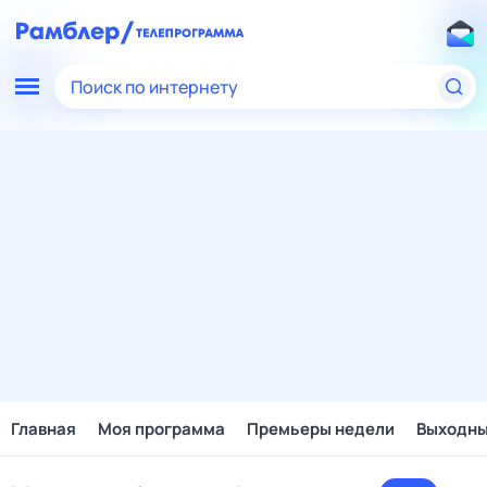
Поиск по интернету
Главная
Моя программа
Премьеры недели
Выходн