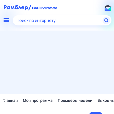
Поиск по интернету
Главная
Моя программа
Премьеры недели
Выходн