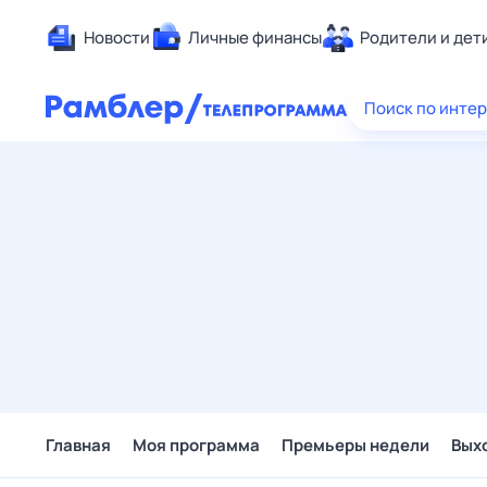
Новости
Личные финансы
Родители и дет
Здоровье
Поиск по инте
Развлечен
Дом и уют
Спорт
Карьера
Авто
Технологи
Жизненные
Сберегаем
Гороскопы
Главная
Моя программа
Премьеры недели
Вых