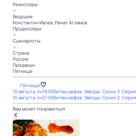
Режиссеры:
—
Ведущие:
Константин Ивлев,
Ренат Агзамов
Продюссеры:
—
Сценаристы:
—
Страна:
Россия
Продакшн:
Пятница!
Пятница!
10 августа, пн
19:00
Битва шефов. Звёзды
. Сезон 3
. Серия
10 августа, пн
21:00
Битва шефов. Звёзды
. Сезон 2
. Серия
Вам может понравиться