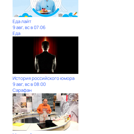
Еда лайт
9 авг, вс в 07:06
Еда
История российского юмора
9 авг, вс в 08:00
Сарафан