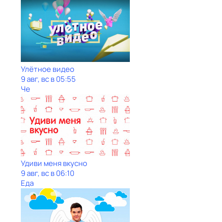
Улётное видео
9 авг, вс в 05:55
Че
Удиви меня вкусно
9 авг, вс в 06:10
Еда