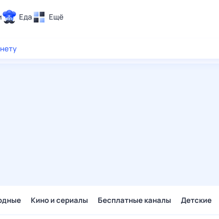
и
Еда
Ещё
Почта
рнету
ия и отдых
Поиск
Погода
ТВ-программа
и и тренды
 ситуации
 вместе
Помощь
одные
Кино и сериалы
Бесплатные каналы
Детские