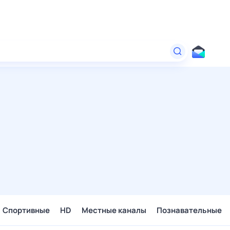
Спортивные
HD
Местные каналы
Познавательные