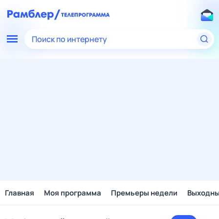
Поиск по интернету
Главная
Моя программа
Премьеры недели
Выходн