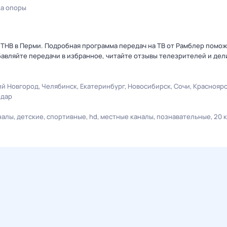
ка опоры
 ТНВ в Перми. Подробная программа передач на ТВ от Рамблер помож
авляйте передачи в избранное, читайте отзывы телезрителей и дел
й Новгород
Челябинск
Екатеринбург
Новосибирск
Сочи
Краснояр
одар
налы
детские
спортивные
hd
местные каналы
познавательные
20 