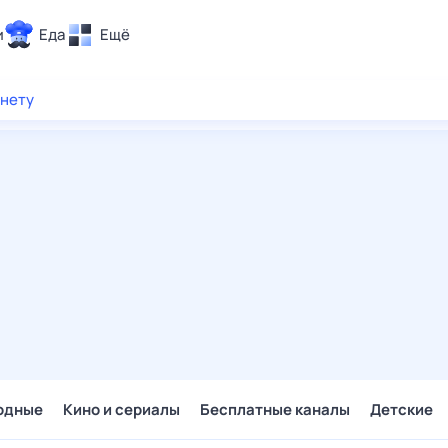
и
Еда
Ещё
Почта
рнету
ия и отдых
Поиск
Погода
ТВ-программа
и и тренды
 ситуации
 вместе
Помощь
одные
Кино и сериалы
Бесплатные каналы
Детские