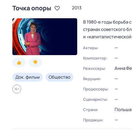
Точка опоры
2013
В 1980-е годы борьба
странах советского б
и «капиталистической
—
Актеры:
—
Композитор:
Анна Ф
Режиссеры:
Док. фильм
Общество
—
Ведущие:
—
Продюссеры:
16
+
—
Сценаристы:
Польша
Страна:
—
Продакшн: