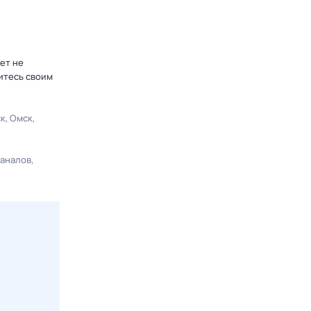
ет не
итесь своим
ск
Омск
каналов