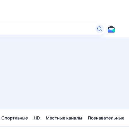
Спортивные
HD
Местные каналы
Познавательные