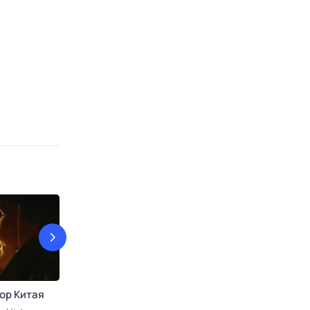
ор Китая
Документальный фильм
Да, скифы - м