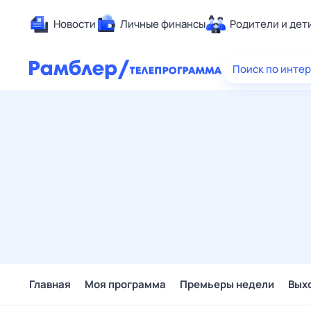
Новости
Личные финансы
Родители и дет
Здоровье
Поиск по инте
Развлечен
Дом и уют
Спорт
Карьера
Авто
Технологи
Жизненные
Сберегаем
Гороскопы
Главная
Моя программа
Премьеры недели
Вых