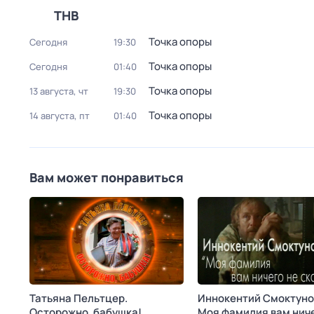
ТНВ
Точка опоры
Сегодня
19:30
Точка опоры
Сегодня
01:40
Точка опоры
13 августа, чт
19:30
Точка опоры
14 августа, пт
01:40
Вам может понравиться
Татьяна Пельтцер.
Иннокентий Смоктуно
Осторожно, бабушка!
Моя фамилия вам ниче