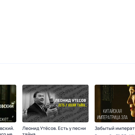
вский.
Леонид Утёсов. Есть у песни
Забытый императ
го не
тайна...