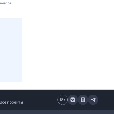
каналов
18
+
Все проекты