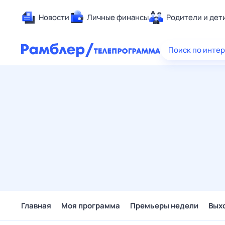
Новости
Личные финансы
Родители и дет
Здоровье
Поиск по инте
Развлечен
Дом и уют
Спорт
Карьера
Авто
Технологи
Жизненные
Сберегаем
Гороскопы
Главная
Моя программа
Премьеры недели
Вых