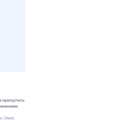
е пропустить
 мнением.
ск
Омск