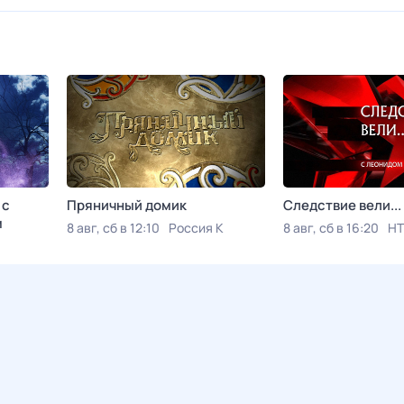
 с
Пряничный домик
Следствие вели...
м
8 авг, сб в 12:10
Россия К
8 авг, сб в 16:20
НТ