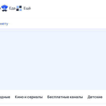
и
Еда
Ещё
Почта
рнету
ия и отдых
Поиск
Погода
ТВ-программа
и и тренды
 ситуации
 вместе
Помощь
одные
Кино и сериалы
Бесплатные каналы
Детские