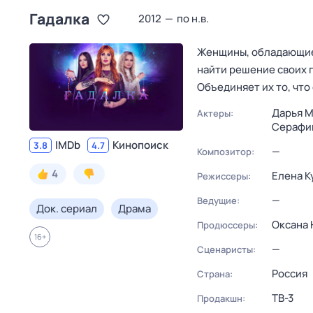
Гадалка
2012
—
по н.в.
Женщины, обладающие
найти решение своих 
Объединяет их то, что
Дарья 
Актеры:
Серафи
IMDb
Кинопоиск
3.8
4.7
—
Композитор:
4
Елена К
Режиссеры:
—
Ведущие:
Док. сериал
Драма
Оксана 
Продюссеры:
16
+
—
Сценаристы:
Россия
Страна:
ТВ-3
Продакшн: