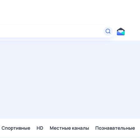
Спортивные
HD
Местные каналы
Познавательные