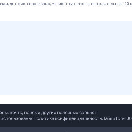
налы
детские
спортивные
hd
местные каналы
познавательные
20 
опы, почта, поиск и другие полезные сервисы
 использования
Политика конфиденциальности
Лайки
Топ-100