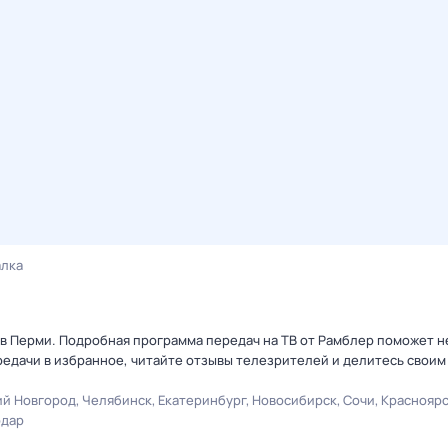
алка
3 в Перми. Подробная программа передач на ТВ от Рамблер поможет н
едачи в избранное, читайте отзывы телезрителей и делитесь своим
й Новгород
Челябинск
Екатеринбург
Новосибирск
Сочи
Краснояр
одар