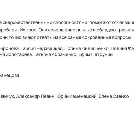
 сверхъестественными способностями, помогают отчаявши
проблем. Их трое. Они совершенно разные и обладают разны
 они точно знают ответы на все самые сокровенные вопросы
Миронова,
Таисия Недзвецкая,
Полина Пилипченко,
Полина Фа
ма Золотарёва,
Татьяна Абраменко,
Ефим Петрунин
узнецова
Найчук,
Александр Левин,
Юрий Каменецкий,
Елена Саенко