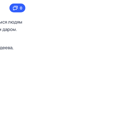
0
мся людям
м даром.
деева,