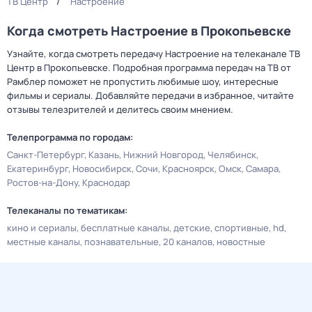
ТВ Центр
Настроение
Когда смотреть Настроение в Прокопьевске
Узнайте, когда смотреть передачу Настроение на телеканале ТВ
Центр в Прокопьевске. Подробная программа передач на ТВ от
Рамблер поможет не пропустить любимые шоу, интересные
фильмы и сериалы. Добавляйте передачи в избранное, читайте
отзывы телезрителей и делитесь своим мнением.
Телепрограмма по городам:
Санкт-Петербург
Казань
Нижний Новгород
Челябинск
Екатеринбург
Новосибирск
Сочи
Красноярск
Омск
Самара
Ростов-на-Дону
Краснодар
Телеканалы по тематикам:
кино и сериалы
бесплатные каналы
детские
спортивные
hd
местные каналы
познавательные
20 каналов
новостные