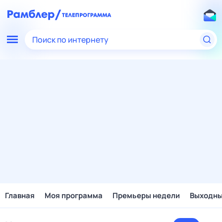
Поиск по интернету
Главная
Моя программа
Премьеры недели
Выходн