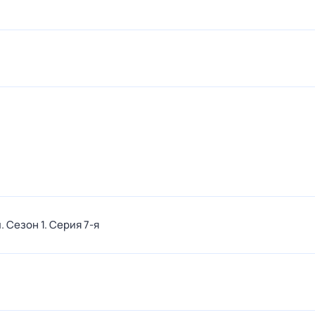
и
. Сезон 1
. Серия 7-я