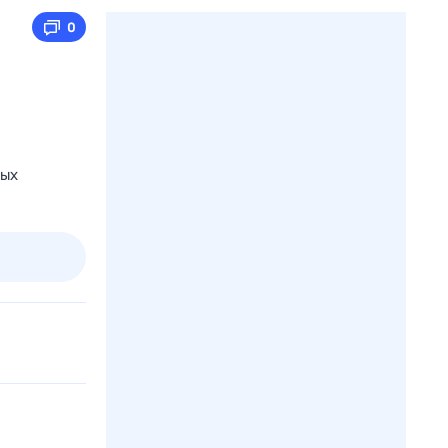
0
ных
3 авг,
пн
4 авг,
вт
5 авг,
ср
6 авг,
чт
Вчера
Сегодня