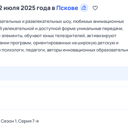
2 июля 2025 года в
Пскове
овательных и развлекательных шоу, любимых анимационных
 В увлекательной и доступной форме уникальные передачи,
 элементы, обучают юных телезрителей, активизируют
дании программ, ориентированных на широкую детскую и
 психологи, педагоги, авторы инновационных образователь
29 июл,
ср
30 июл,
чт
31 июл,
пт
1 авг,
сб
2 авг,
вс
. Сезон 1
. Серия 7-я