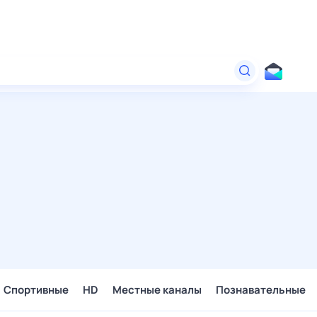
Спортивные
HD
Местные каналы
Познавательные