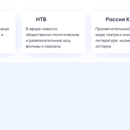
НТВ
Россия К
канал
В эфире новости,
Просветительский
 и
общественно-политические
мире театра и кин
и развлекательные шоу,
литературе, музы
фильмы и сериалы.
истории.