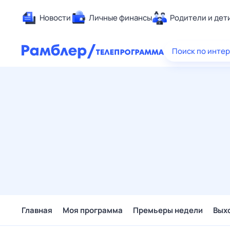
Новости
Личные финансы
Родители и дет
Здоровье
Поиск по инте
Развлечен
Дом и уют
Спорт
Карьера
Авто
Технологи
Жизненные
Сберегаем
Гороскопы
Главная
Моя программа
Премьеры недели
Вых