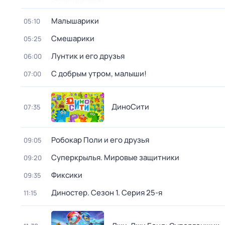
Малышарики
05:10
Смешарики
05:25
Лунтик и его друзья
06:00
С добрым утром, малыши!
07:00
ДиноСити
07:35
Робокар Поли и его друзья
09:05
Суперкрылья. Мировые защитники
09:20
Фиксики
09:35
Диностер
. Сезон 1
. Серия 25-я
11:15