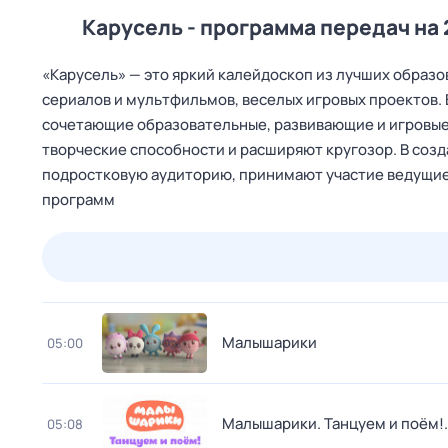
Карусель - программа передач на 
«Карусель» — это яркий калейдоскоп из лучших образ
сериалов и мультфильмов, веселых игровых проектов.
сочетающие образовательные, развивающие и игровые
творческие способности и расширяют кругозор. В соз
подростковую аудиторию, принимают участие ведущие
программ
25 июл,
сб
26 июл,
вс
27 июл,
пн
28 июл,
вт
Малышарики
05:00
Малышарики. Танцуем и поём!
05:08