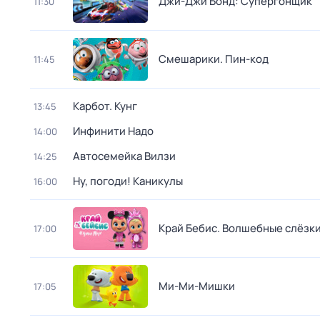
Джи-Джи Бонд: Супергонщик
11:30
Смешарики. Пин-код
11:45
Карбот. Кунг
13:45
Инфинити Надо
14:00
Автосемейка Вилзи
14:25
Ну, погоди! Каникулы
16:00
Край Бебис. Волшебные слёзк
17:00
Ми-Ми-Мишки
17:05