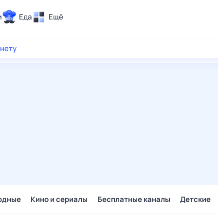
и
Еда
Ещё
Почта
рнету
ия и отдых
Поиск
Погода
ТВ-программа
и и тренды
 ситуации
 вместе
Помощь
одные
Кино и сериалы
Бесплатные каналы
Детские