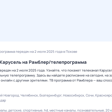
программа передач на 2 июля 2025 года в Пскове
а Карусель на Рамблер/телепрограмма
редач на 2 июля 2025 года. Узнайте, что покажет телеканал Карусел
ную телепрограмму. Здесь вы найдете расписание на сегодня, на за
онлайн с другими зрителями. ТВ программа от Рамблера — ваш спос
й Новгород
Челябинск
Екатеринбург
Новосибирск
Сочи
Краснояр
одар
налы
детские
спортивные
hd
местные каналы
познавательные
20 