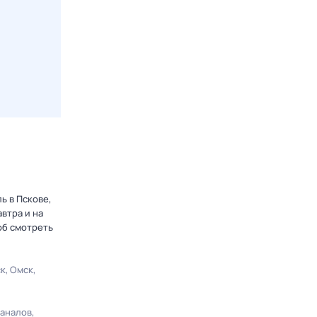
ь в Пскове,
втра и на
об смотреть
ск
Омск
каналов