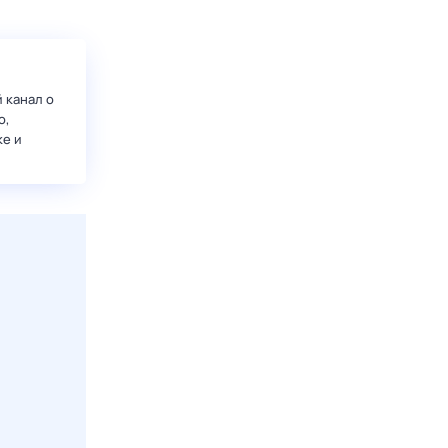
 канал о
о,
ке и