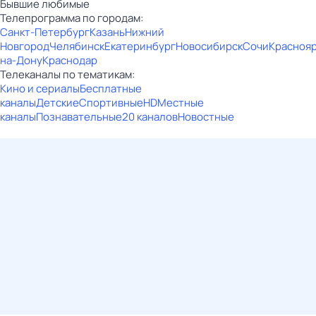
Бывшие любимые
Телепрограмма по городам:
Санкт-Петербург
Казань
Нижний
Новгород
Челябинск
Екатеринбург
Новосибирск
Сочи
Красноя
на-Дону
Краснодар
Телеканалы по тематикам:
Кино и сериалы
Бесплатные
каналы
Детские
Спортивные
HD
Местные
каналы
Познавательные
20 каналов
Новостные