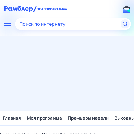
Поиск по интернету
Главная
Моя программа
Премьеры недели
Выходн