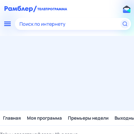
Поиск по интернету
Главная
Моя программа
Премьеры недели
Выходн