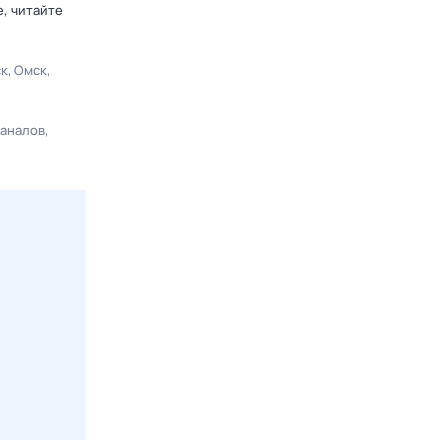
, читайте
ск
Омск
каналов