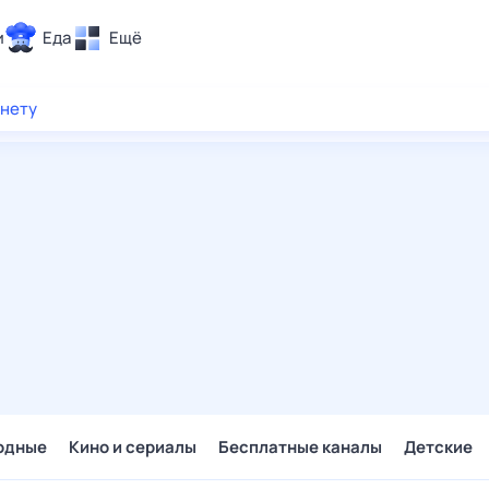
и
Еда
Ещё
Почта
рнету
ия и отдых
Поиск
Погода
ТВ-программа
и и тренды
 ситуации
 вместе
Помощь
одные
Кино и сериалы
Бесплатные каналы
Детские