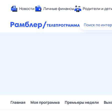
Новости
Личные финансы
Родители и дет
Здоровье
Поиск по инте
Развлечен
Дом и уют
Спорт
Карьера
Авто
Технологи
Жизненные
Сберегаем
Гороскопы
Главная
Моя программа
Премьеры недели
Вых