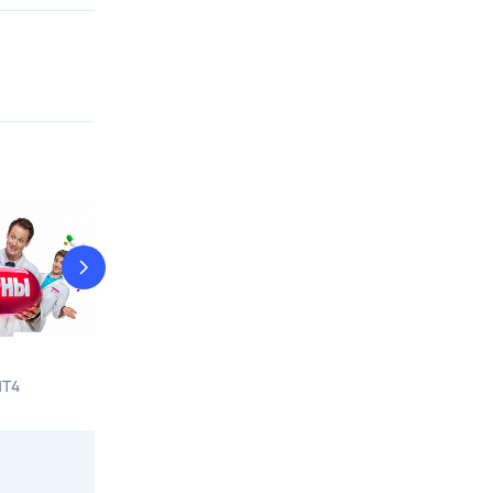
Команда восемь
Карпов
НТ4
9 авг, вс в 13:30
Звезда
9 авг, вс в 15:1