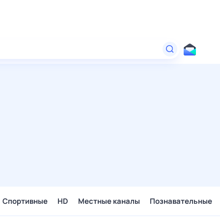
Спортивные
HD
Местные каналы
Познавательные