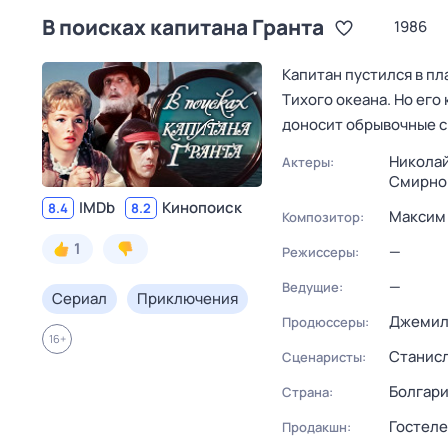
В поисках капитана Гранта
1986
Капитан пустился в п
Тихого океана. Но его
доносит обрывочные с
Николай
Актеры:
Смирно
IMDb
Кинопоиск
8.4
8.2
Максим
Композитор:
1
—
Режиссеры:
—
Ведущие:
Сериал
Приключения
Джемил
Продюссеры:
16
+
Станисл
Сценаристы:
Болгари
Страна:
Гостел
Продакшн: