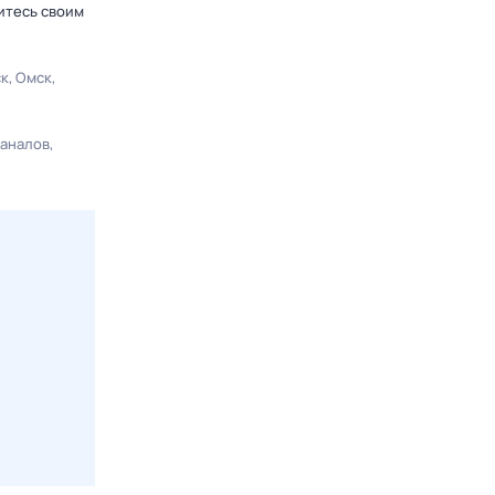
итесь своим
ск
Омск
каналов