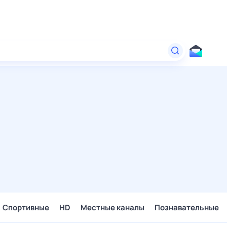
Спортивные
HD
Местные каналы
Познавательные