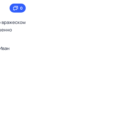
0
о вражеском
ршенно
Иван