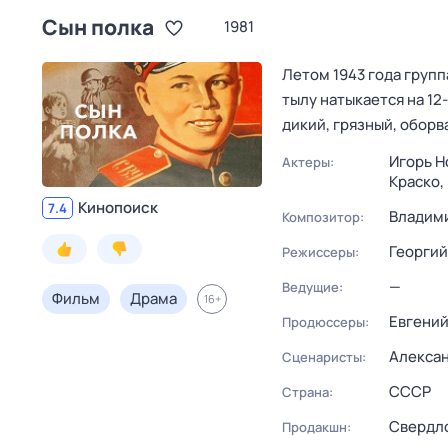
Сын полка
1981
Летом 1943 года груп
тылу натыкается на 12
дикий, грязный, оборв
Игорь Н
Актеры:
Краско,
Кинопоиск
7.4
Владим
Композитор:
Георгий
Режиссеры:
—
Ведущие:
Фильм
Драма
16
+
Евгений
Продюссеры:
Алекса
Сценаристы:
СССР
Страна:
Свердло
Продакшн: