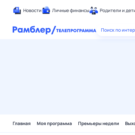
Новости
Личные финансы
Родители и дет
Здоровье
Поиск по инте
Развлечен
Дом и уют
Спорт
Карьера
Авто
Технологи
Жизненные
Сберегаем
Гороскопы
Главная
Моя программа
Премьеры недели
Вых