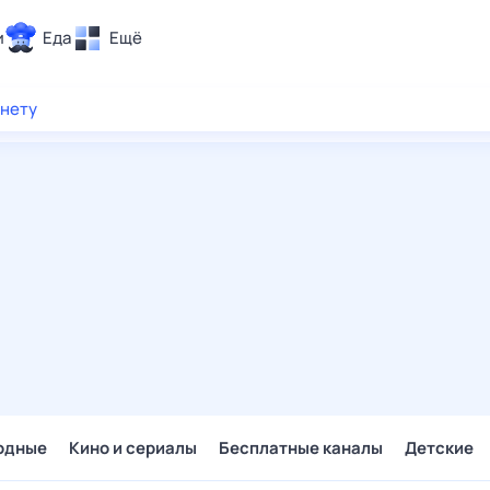
и
Еда
Ещё
Почта
рнету
ия и отдых
Поиск
Погода
ТВ-программа
и и тренды
 ситуации
 вместе
Помощь
одные
Кино и сериалы
Бесплатные каналы
Детские