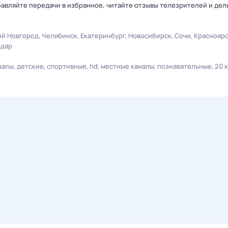
авляйте передачи в избранное, читайте отзывы телезрителей и дел
й Новгород
Челябинск
Екатеринбург
Новосибирск
Сочи
Краснояр
одар
налы
детские
спортивные
hd
местные каналы
познавательные
20 