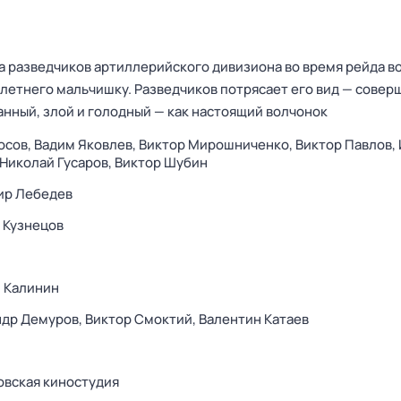
па разведчиков артиллерийского дивизиона во время рейда в
-летнего мальчишку. Разведчиков потрясает его вид — сове
анный, злой и голодный — как настоящий волчонок
осов,
Вадим Яковлев,
Виктор Мирошниченко,
Виктор Павлов,
Николай Гусаров,
Виктор Шубин
ир Лебедев
 Кузнецов
 Калинин
ндр Демуров,
Виктор Смоктий,
Валентин Катаев
вская киностудия