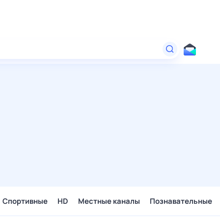
Спортивные
HD
Местные каналы
Познавательные