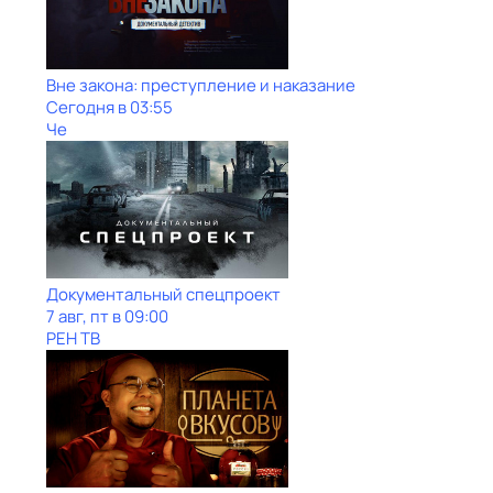
Вне закона: преступление и наказание
Сегодня в 03:55
Че
Документальный спецпроект
7 авг, пт в 09:00
РЕН ТВ