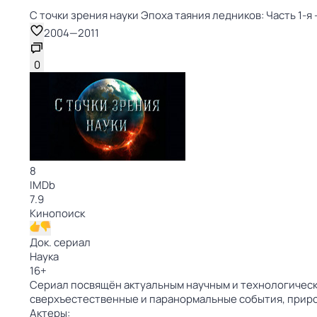
С точки зрения науки Эпоха таяния ледников: Часть 1-я -
2004
—
2011
0
8
IMDb
7.9
Кинопоиск
Док. сериал
Наука
16
+
Сериал посвящён актуальным научным и технологически
сверхъестественные и паранормальные события, прир
Актеры: