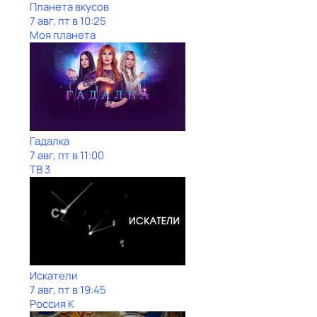
Планета вкусов
7 авг, пт в 10:25
Моя планета
Гадалка
7 авг, пт в 11:00
ТВ 3
Искатели
7 авг, пт в 19:45
Россия К