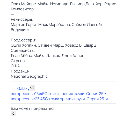
Эрик Мейерс,
Майкл Искиердо,
Рашмор ДеНойер,
Родже
Композитор:
—
Режиссеры:
Мартин Горст,
Марк Марабелла,
Саймон Ладгейт
Ведущие:
—
Продюссеры:
Эшли Хоппин,
Стивен Марш,
Ховард Б. Шварц
Сценаристы:
Явар Аббас,
Майкл Эллкок,
Джои Аллен
Страна:
США
Продакшн:
National Geographic
Galaxy
воскресенье
15:45
С точки зрения науки
. Серия 25-я
воскресенье
23:45
С точки зрения науки
. Серия 25-я
Вам может понравиться