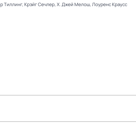
р Тиллинг,
Крэйг Сечлер,
Х. Джей Мелош,
Лоуренс Краусс