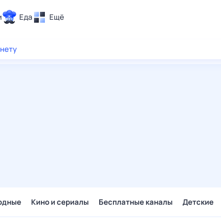
и
Еда
Ещё
Почта
рнету
ия и отдых
Поиск
Погода
ТВ-программа
и и тренды
 ситуации
 вместе
Помощь
одные
Кино и сериалы
Бесплатные каналы
Детские