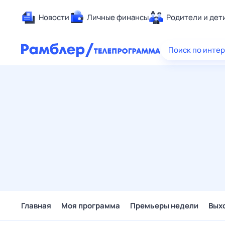
Новости
Личные финансы
Родители и дет
Здоровье
Поиск по инте
Развлечен
Дом и уют
Спорт
Карьера
Авто
Технологи
Жизненные
Сберегаем
Гороскопы
Главная
Моя программа
Премьеры недели
Вых