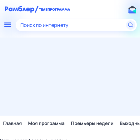
Поиск по интернету
Главная
Моя программа
Премьеры недели
Выходн