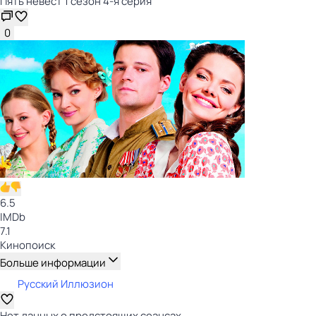
Пять невест 1 сезон 4-я серия
0
6.5
IMDb
7.1
Кинопоиск
Больше информации
Русский Иллюзион
Нет данных о предстоящих сеансах