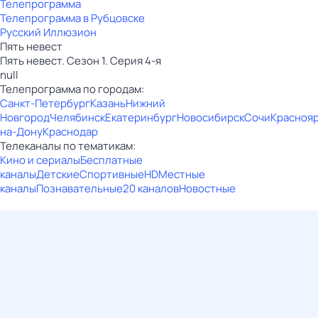
Телепрограмма
Телепрограмма в Рубцовске
Русский Иллюзион
Пять невест
Пять невест. Сезон 1. Серия 4-я
null
Телепрограмма по городам:
Санкт-Петербург
Казань
Нижний
Новгород
Челябинск
Екатеринбург
Новосибирск
Сочи
Красноя
на-Дону
Краснодар
Телеканалы по тематикам:
Кино и сериалы
Бесплатные
каналы
Детские
Спортивные
HD
Местные
каналы
Познавательные
20 каналов
Новостные