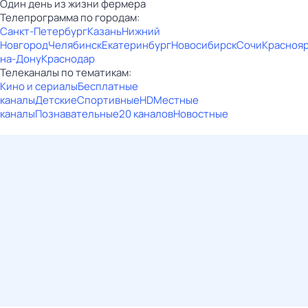
Один дeнь из жизни фeрмера
Телепрограмма по городам:
Санкт-Петербург
Казань
Нижний
Новгород
Челябинск
Екатеринбург
Новосибирск
Сочи
Красноя
на-Дону
Краснодар
Телеканалы по тематикам:
Кино и сериалы
Бесплатные
каналы
Детские
Спортивные
HD
Местные
каналы
Познавательные
20 каналов
Новостные