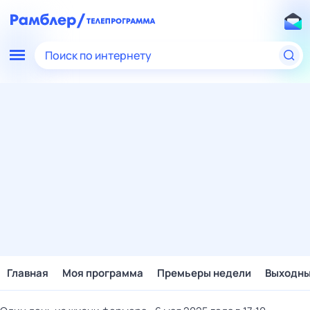
Поиск по интернету
Главная
Моя программа
Премьеры недели
Выходн