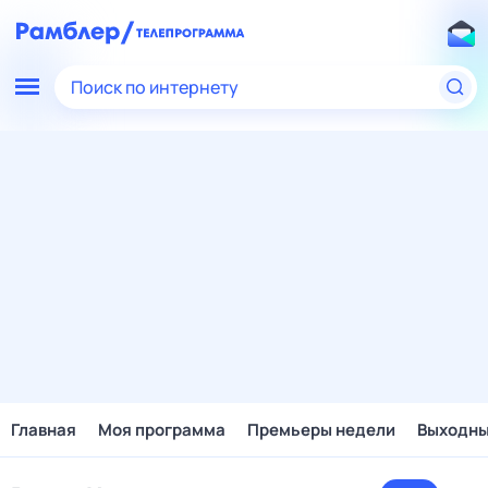
Поиск по интернету
Главная
Моя программа
Премьеры недели
Выходн