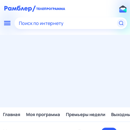
Поиск по интернету
Главная
Моя программа
Премьеры недели
Выходн