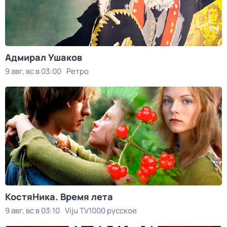
Адмирал Ушаков
9 авг, вс в 03:00
Ретро
КостяНика. Время лета
9 авг, вс в 03:10
Viju TV1000 русское