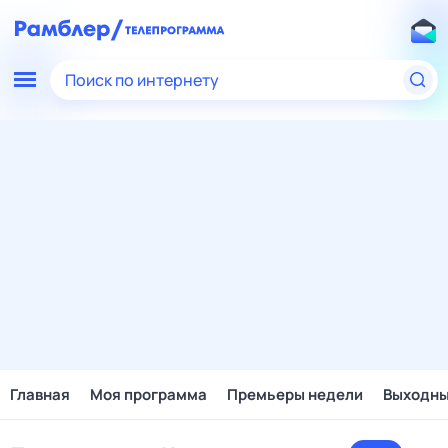
Поиск по интернету
Главная
Моя программа
Премьеры недели
Выходн