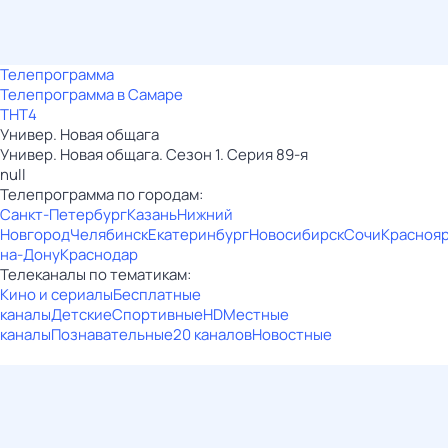
Телепрограмма
Телепрограмма в Самаре
ТНТ4
Универ. Новая общага
Универ. Новая общага. Сезон 1. Серия 89-я
null
Телепрограмма по городам:
Санкт-Петербург
Казань
Нижний
Новгород
Челябинск
Екатеринбург
Новосибирск
Сочи
Красноя
на-Дону
Краснодар
Телеканалы по тематикам:
Кино и сериалы
Бесплатные
каналы
Детские
Спортивные
HD
Местные
каналы
Познавательные
20 каналов
Новостные