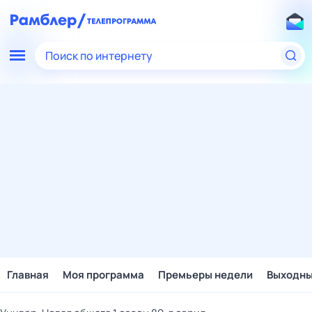
Поиск по интернету
Главная
Моя программа
Премьеры недели
Выходн