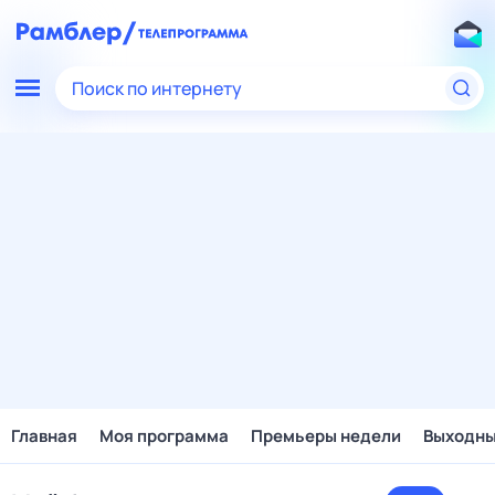
Поиск по интернету
Главная
Моя программа
Премьеры недели
Выходн