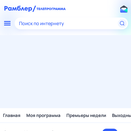
Поиск по интернету
Главная
Моя программа
Премьеры недели
Выходн