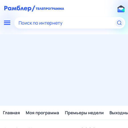
Поиск по интернету
Главная
Моя программа
Премьеры недели
Выходн