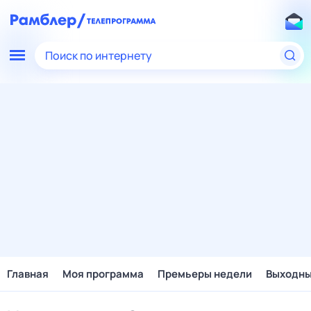
Поиск по интернету
Главная
Моя программа
Премьеры недели
Выходн