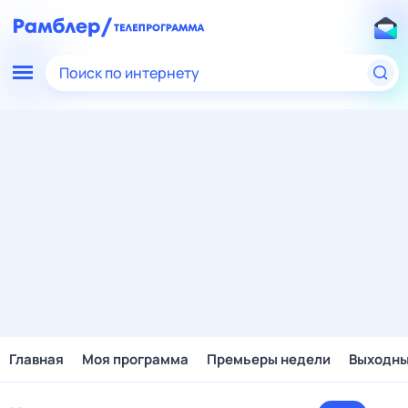
Поиск по интернету
Главная
Моя программа
Премьеры недели
Выходн