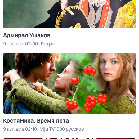
Адмирал Ушаков
9 авг, вс в 02:00
Ретро
КостяНика. Время лета
9 авг, вс в 02:10
Viju TV1000 русское