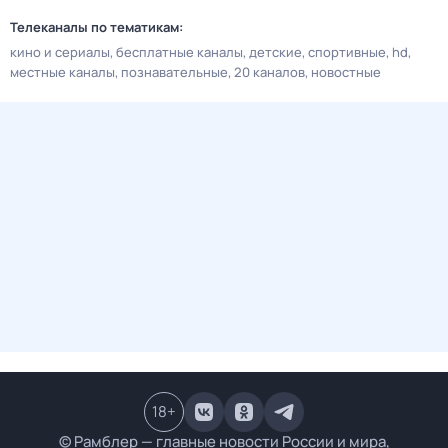
Телеканалы по тематикам:
кино и сериалы
бесплатные каналы
детские
спортивные
hd
местные каналы
познавательные
20 каналов
новостные
18
+
© Рамблер — главные новости России и мира,