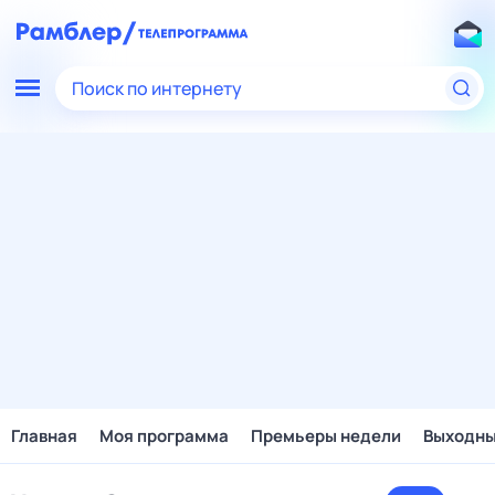
Поиск по интернету
Главная
Моя программа
Премьеры недели
Выходн