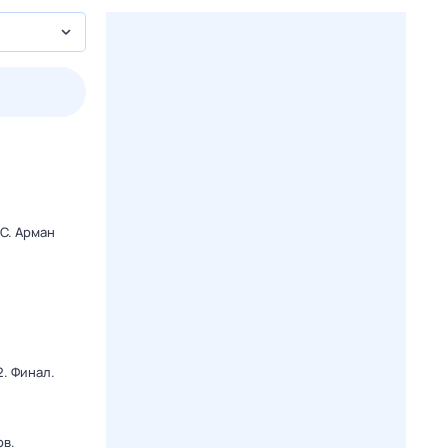
пт
1 авг,
сб
2 авг,
вс
3 авг,
пн
4 авг,
вт
Вчера
Сегод
C. Арман
. Финал.
ов.