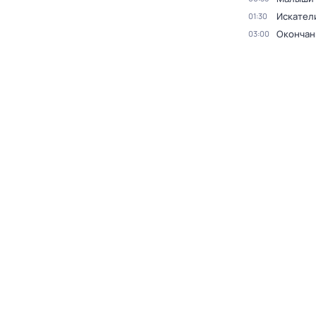
Искател
01:30
Окончан
03:00