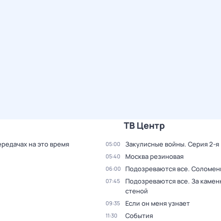
ТВ Центр
ередачах на это время
Закулисные войны
. Серия 2-я
05:00
Москва резиновая
05:40
Подозреваются все. Соломен
06:00
Подозреваются все. За камен
07:45
стеной
Если он меня узнает
09:35
События
11:30