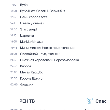
Буба
11:00
Буба Шоу
. Сезон 1
. Серия 5-я
12:00
Семь королевств
12:15
Отель у овечек
14:15
Это супер!
16:00
Царевны
16:10
Ми-Ми-Мишки
18:25
Мини-мишки: Новые приключения
19:45
Спокойной ночи, малыши!
21:00
Снежная королева 2: Перезаморозка
21:15
Карбот
22:30
Метал Кард Бот
23:00
Король Шакир
23:30
Фиксики
02:00
РЕН ТВ
Спас