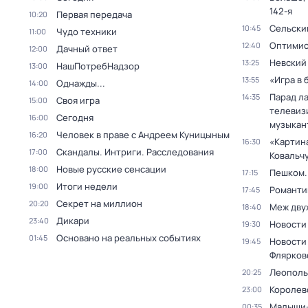
142-я
Первая передача
10:20
Сельски
10:45
Чудо техники
11:00
Оптими
12:40
Дачный ответ
12:00
Невский
13:25
НашПотребНадзор
13:00
«Игра в 
13:55
Однажды...
14:00
Парад л
14:35
Своя игра
15:00
телевиз
Сегодня
16:00
музыкан
Человек в праве с Андреем Куницыным
16:20
«Картин
16:30
Скандалы. Интриги. Расследования
17:00
Ковальч
Новые русские сенсации
18:00
Пешком..
17:15
Итоги недели
19:00
Романти
17:45
Секрет на миллион
20:20
Меж дву
18:40
Дикари
23:40
Новости
19:30
Основано на реальных событиях
01:45
Новости
19:45
Флярков
Леополь
20:25
Королев
23:00
Малыши-
00:35