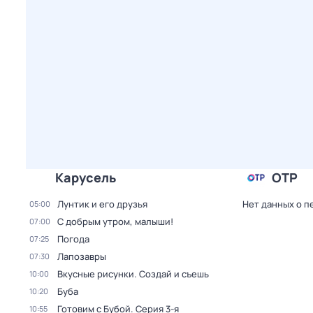
Карусель
ОТР
Лунтик и его друзья
Нет данных о п
05:00
С добрым утром, малыши!
07:00
Погода
07:25
Лапозавры
07:30
Вкусные рисунки. Создай и съешь
10:00
Буба
10:20
Готовим с Бубой
. Серия 3-я
10:55