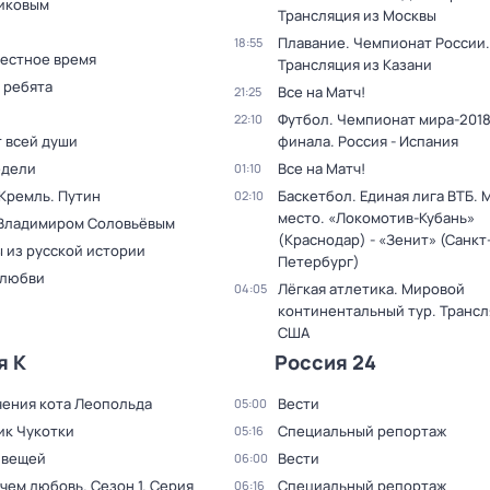
иковым
Трансляция из Москвы
Плавание. Чемпионат России.
18:55
Местное время
Трансляция из Казани
 ребята
Все на Матч!
21:25
Футбол. Чемпионат мира-2018.
22:10
т всей души
финала. Россия - Испания
едели
Все на Матч!
01:10
 Кремль. Путин
Баскетбол. Единая лига ВТБ. М
02:10
место. «Локомотив-Кубань»
 Владимиром Соловьёвым
(Краснодар) - «Зенит» (Санкт
 из русской истории
Петербург)
 любви
Лёгкая атлетика. Мировой
04:05
континентальный тур. Трансл
США
я К
Россия 24
ения кота Леопольда
Вести
05:00
ик Чукотки
Специальный репортаж
05:16
 вещей
Вести
06:00
 чем любовь
. Сезон 1
. Серия
Специальный репортаж
06:16