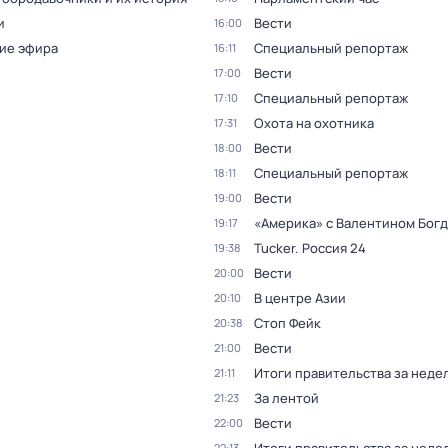
и
Вести
16:00
ие эфира
Специальный репортаж
16:11
Вести
17:00
Специальный репортаж
17:10
Охота на охотника
17:31
Вести
18:00
Специальный репортаж
18:11
Вести
19:00
«Америка» с Валентином Бог
19:17
Tucker. Россия 24
19:38
Вести
20:00
В центре Азии
20:10
Стоп Фейк
20:38
Вести
21:00
Итоги правительства за неде
21:11
За лентой
21:23
Вести
22:00
22:13