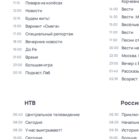
Корчевн
Повара на колёсах
11:10
Вести
14:00
Новости
12:00
Вести. 
14:30
Будем жить!
12:15
Весёлые
15:00
Вариант «Омега»
13:05
Вести
17:00
Специальный репортаж
17:05
Песни о
17:50
Вечерние новости
18:00
Вести н
20:00
До Ре
19:00
Москва.
22:30
Время
21:00
Вечер с
23:00
Большая игра
23:00
Рассказы
01:40
Подкаст.Лаб
00:10
Возраст
02:35
НТВ
Росси
Центральное телевидение
Приключ
06:40
06:30
Сегодня
Начальн
08:00
08:05
У нас выигрывают!
История
08:20
09:35
Сегодня
Больше,
10:00
10:05