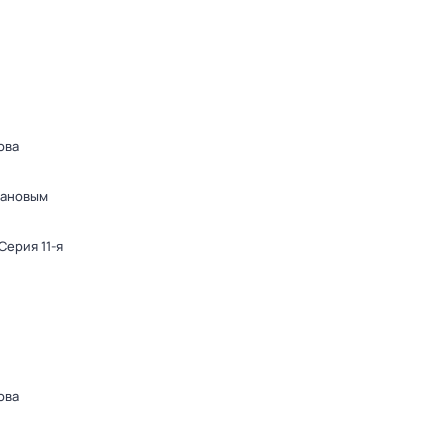
ова
дановым
 Серия 11-я
ова