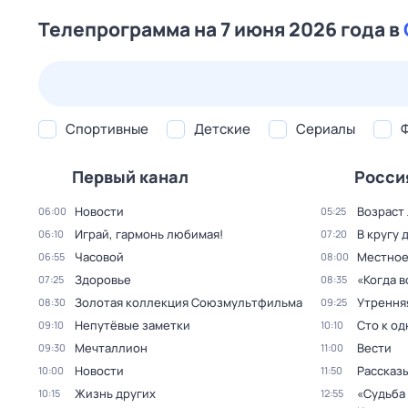
Телепрограмма на 7 июня 2026 года в
23 июл,
чт
24 июл,
пт
25 июл,
сб
26 июл,
вс
Спортивные
Детские
Сериалы
Первый канал
Росси
Новости
Возраст
06:00
05:25
Играй, гармонь любимая!
В кругу 
06:10
07:20
Часовой
Местное
06:55
08:00
Здоровье
«Когда 
07:25
08:35
Золотая коллекция Союзмультфильма
Утрення
08:30
09:25
Непутёвые заметки
Сто к о
09:10
10:10
Мечталлион
Вести
09:30
11:00
Новости
Рассказы
10:00
11:50
Жизнь других
«Судьба
10:15
12:55