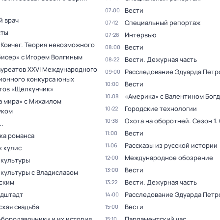
Вести
07:00
й врач
Специальный репортаж
07:12
сты
Интервью
07:28
 Ковчег. Теория невозможного
Вести
08:00
бисер» с Игорем Волгиным
Вести. Дежурная часть
08:22
ауреатов XXVI Международного
Расследование Эдуарда Петр
09:00
ионного конкурса юных
Вести
10:00
тов «Щелкунчик»
«Америка» с Валентином Бог
10:08
а мира» с Михаилом
Городские технологии
10:22
уком
Охота на оборотней
. Сезон 1
.
10:38
.
Вести
11:00
ка романса
Рассказы из русской истории
11:06
х кулис
Международное обозрение
12:00
 культуры
Вести
13:00
 культуры с Владиславом
ским
Вести. Дежурная часть
13:22
дштадт
Расследование Эдуарда Петр
14:00
ская свадьба
Вести
15:00
бородавочники и их история
Парламентский час
15:10