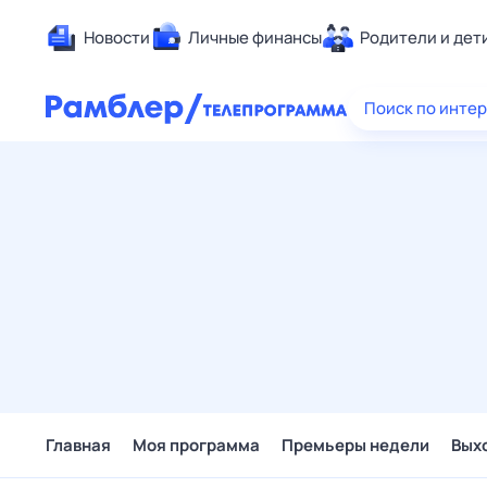
Новости
Личные финансы
Родители и дет
Здоровье
Поиск по инте
Развлечен
Дом и уют
Спорт
Карьера
Авто
Технологи
Жизненные
Сберегаем
Гороскопы
Главная
Моя программа
Премьеры недели
Вых