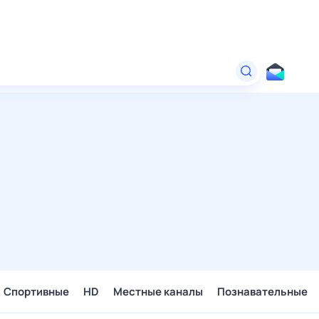
Спортивные
HD
Местные каналы
Познавательные