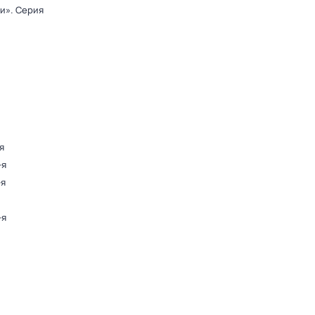
ди»
. Серия
я
-я
-я
-я