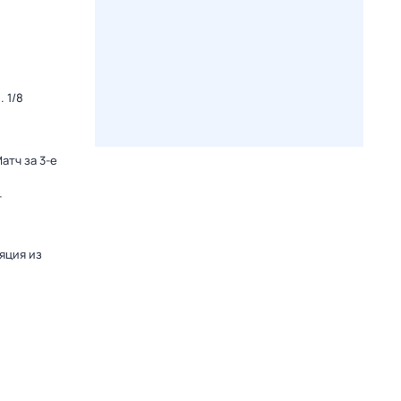
 1/8
атч за 3-е
-
яция из