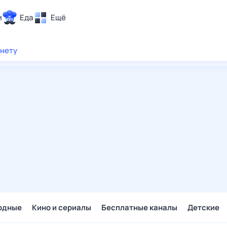
и
Еда
Ещё
Почта
рнету
ия и отдых
Поиск
Погода
ТВ-программа
и и тренды
 ситуации
 вместе
Помощь
одные
Кино и сериалы
Бесплатные каналы
Детские