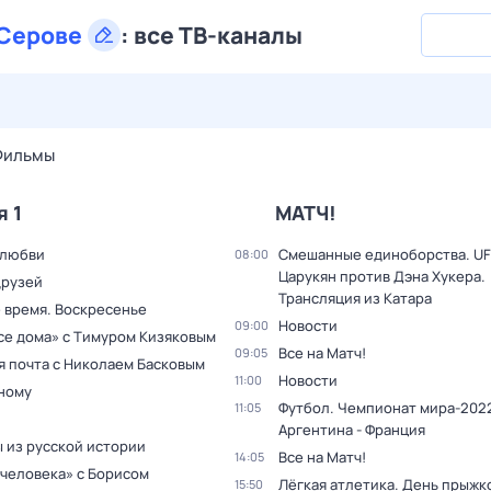
Серове
:
все ТВ-каналы
27 июл,
пн
28 июл,
вт
29 июл,
ср
30 июл,
чт
31 июл,
Фильмы
я 1
МАТЧ!
 любви
Смешанные единоборства. UF
08:00
Царукян против Дэна Хукера.
друзей
Трансляция из Катара
 время. Воскресенье
Новости
09:00
все дома» с Тимуром Кизяковым
Все на Матч!
09:05
я почта с Николаем Басковым
Новости
11:00
дному
Футбол. Чемпионат мира-2022
11:05
Аргентина - Франция
 из русской истории
Все на Матч!
14:05
 человека» с Борисом
Лёгкая атлетика. День прыжк
15:50