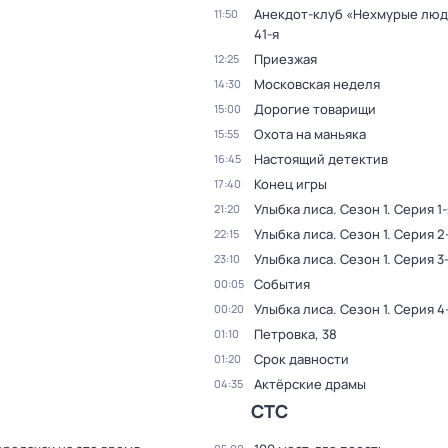
Анекдот-клуб «Нехмурые лю
11:50
41-я
Приезжая
12:25
Московская неделя
14:30
Дорогие товарищи
15:00
Охота на маньяка
15:55
Настоящий детектив
16:45
Конец игры
17:40
Улыбка лиса
. Сезон 1
. Серия 1-
21:20
Улыбка лиса
. Сезон 1
. Серия 2
22:15
Улыбка лиса
. Сезон 1
. Серия 3
23:10
События
00:05
Улыбка лиса
. Сезон 1
. Серия 4
00:20
Петровка, 38
01:10
Срок давности
01:20
Актёрские драмы
04:35
СТС