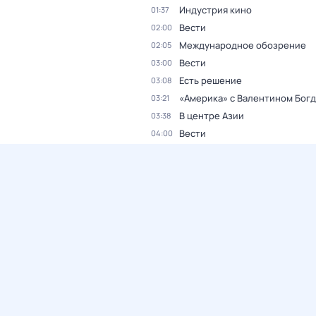
Индустрия кино
01:37
Вести
02:00
Международное обозрение
02:05
Вести
03:00
Есть решение
03:08
«Америка» с Валентином Бог
03:21
В центре Азии
03:38
Вести
04:00