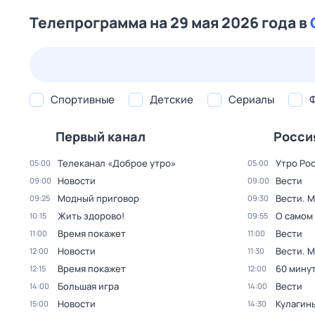
Телепрограмма на 29 мая 2026 года в
26 июл,
вс
27 июл,
пн
28 июл,
вт
29 июл,
ср
Спортивные
Детские
Сериалы
Первый канал
Росси
Телеканал «Доброе утро»
Утро Ро
05:00
05:00
Новости
Вести
09:00
09:00
Модный приговор
Вести. 
09:25
09:30
Жить здорово!
О самом
10:15
09:55
Время покажет
Вести
11:00
11:00
Новости
Вести. 
12:00
11:30
Время покажет
60 мину
12:15
12:00
Большая игра
Вести
14:00
14:00
Новости
Кулагин
15:00
14:30