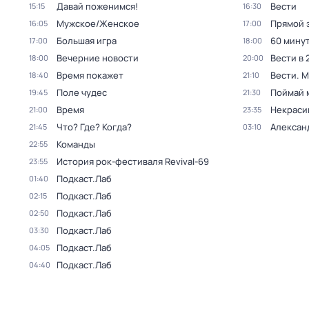
Давай поженимся!
Вести
15:15
16:30
Мужское/Женское
Прямой 
16:05
17:00
Большая игра
60 мину
17:00
18:00
Вечерние новости
Вести в 
18:00
20:00
Время покажет
Вести. 
18:40
21:10
Поле чудес
Поймай 
19:45
21:30
Время
Некраси
21:00
23:35
Что? Где? Когда?
Алексан
21:45
03:10
Команды
22:55
История рок-фестиваля Revival-69
23:55
Подкаст.Лаб
01:40
Подкаст.Лаб
02:15
Подкаст.Лаб
02:50
Подкаст.Лаб
03:30
Подкаст.Лаб
04:05
Подкаст.Лаб
04:40