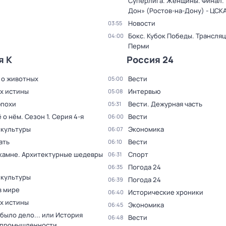
Суперлига. Женщины. Финал. 
Дон» (Ростов-на-Дону) - ЦСК
Новости
03:55
Бокс. Кубок Победы. Трансляц
04:00
Перми
я К
Россия 24
 о животных
Вести
05:00
ах истины
Интервью
05:08
эпохи
Вести. Дежурная часть
05:31
ё о нём
. Сезон 1
. Серия 4-я
Вести
06:00
 культуры
Экономика
06:07
ать
Вести
06:10
 камне. Архитектурные шедевры
Спорт
06:31
Погода 24
06:35
 культуры
Погода 24
06:39
в мире
Исторические хроники
06:40
ах истины
Экономика
06:45
было дело... или История
Вести
06:48
 промышленности