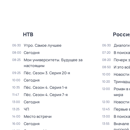
НТВ
Росси
Утро. Самое лучшее
Диалоги
06:30
06:30
Сегодня
В поиск
08:00
07:20
Мои университеты. Будущее за
Почерк 
08:25
08:20
настоящим
И это вс
08:50
Пёс
. Сезон 3
. Серия 20-я
09:25
Новости
10:00
Сегодня
10:00
Тринадц
10:20
Пёс
. Сезон 4
. Серия 1-я
10:35
Роман в
12:00
Пёс
. Сезон 4
. Серия 7-я
мира
11:47
Сегодня
Новости
13:00
12:30
ЧП
Первые 
13:25
12:45
Место встречи
В поиск
14:00
13:00
Сегодня
Вначале 
16:00
13:55
русской