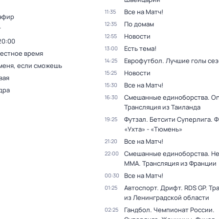
Все на Матч!
11:35
эфир
По домам
12:35
т
Новости
12:55
20:00
Есть тема!
13:00
Местное время
Еврофутбол. Лучшие голы се
14:25
меня, если сможешь
Новости
15:25
вая
Все на Матч!
15:30
дра
Смешанные единоборства. On
16:30
Трансляция из Таиланда
Футзал. Бетсити Суперлига. Ф
19:25
«Ухта» - «Тюмень»
Все на Матч!
21:20
Смешанные единоборства. H
22:00
MMA. Трансляция из Франции
Все на Матч!
00:30
Автоспорт. Дрифт. RDS GP. Тр
01:25
из Ленинградской области
Гандбол. Чемпионат России.
02:25