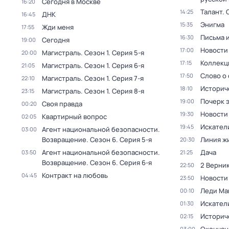
Сегодня в Москве
16:20
Талант
. 
14:25
ДНК
16:45
Энигма
15:35
Жди меня
17:55
Письма 
16:30
Сегодня
19:00
Новости
17:00
Магистраль
. Сезон 1
. Серия 5-я
20:00
Коллекц
17:15
Магистраль
. Сезон 1
. Серия 6-я
21:05
Слово о 
17:50
Магистраль
. Сезон 1
. Серия 7-я
22:10
Историч
18:10
Магистраль
. Сезон 1
. Серия 8-я
23:15
Почерк 
19:00
Своя правда
00:20
Новости
19:30
Квартирный вопрос
02:05
Искател
19:45
Агент национальной безопасности.
03:00
Возвращение
. Сезон 6
. Серия 5-я
Линия ж
20:30
Агент национальной безопасности.
Дача
03:50
21:25
Возвращение
. Сезон 6
. Серия 6-я
2 Верник
22:50
Контракт на любовь
04:45
Новости
23:50
Леди Ма
00:10
Искател
01:30
Историч
02:15
03:00