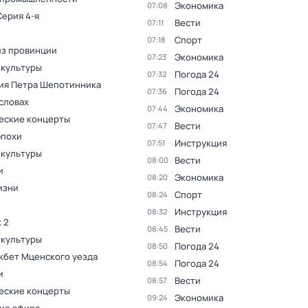
Экономика
07:08
Серия 4-я
Вести
07:11
Спорт
07:18
из провинции
Экономика
07:23
 культуры
Погода 24
07:32
ия Петра Шепотинника
Погода 24
07:36
словах
Экономика
07:44
еские концерты
Вести
07:47
эпохи
Инструкция
07:51
 культуры
Вести
08:00
и
Экономика
08:20
изни
Спорт
08:24
Инструкция
08:32
 2
Вести
08:45
 культуры
Погода 24
08:50
кбет Мценского уезда
Погода 24
08:54
и
Вести
08:57
еские концерты
Экономика
09:24