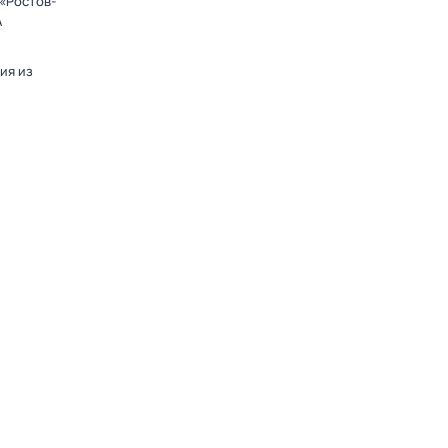
«Ростов-
А
ия из