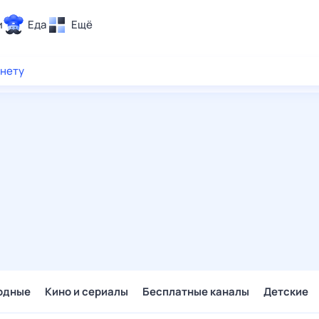
и
Еда
Ещё
Почта
рнету
ия и отдых
Поиск
Погода
ТВ-программа
и и тренды
 ситуации
 вместе
Помощь
одные
Кино и сериалы
Бесплатные каналы
Детские