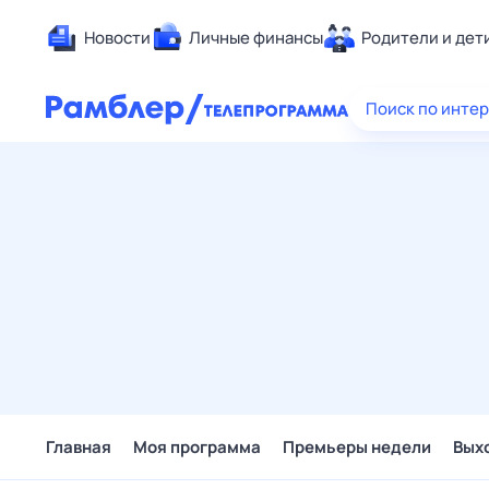
Новости
Личные финансы
Родители и дет
Здоровье
Поиск по инте
Развлечен
Дом и уют
Спорт
Карьера
Авто
Технологи
Жизненные
Сберегаем
Гороскопы
Главная
Моя программа
Премьеры недели
Вых