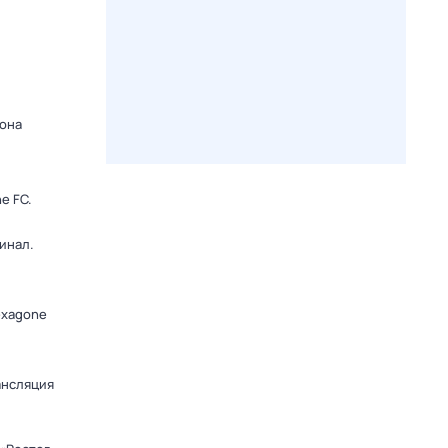
зона
e FC.
инал.
exagone
ансляция