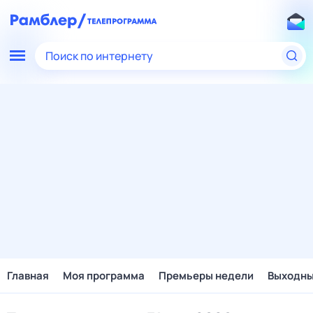
Поиск по интернету
Главная
Моя программа
Премьеры недели
Выходн