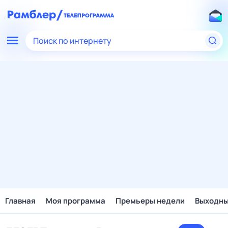
Поиск по интернету
Главная
Моя программа
Премьеры недели
Выходн