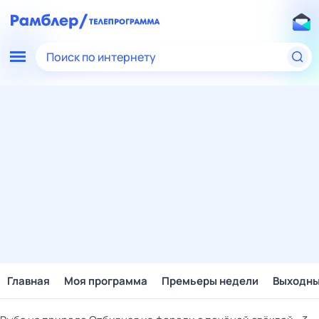
Поиск по интернету
Главная
Моя программа
Премьеры недели
Выходн