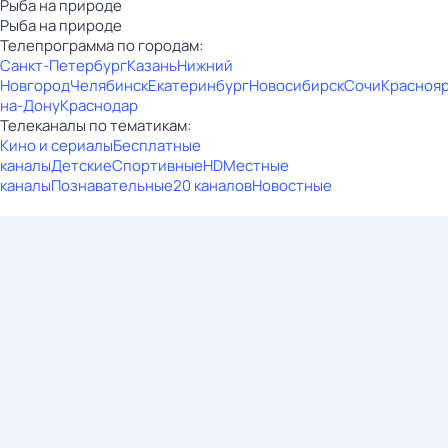
Рыба на природе
Рыба на природе
Телепрограмма по городам:
Санкт-Петербург
Казань
Нижний
Новгород
Челябинск
Екатеринбург
Новосибирск
Сочи
Красноя
на-Дону
Краснодар
Телеканалы по тематикам:
Кино и сериалы
Бесплатные
каналы
Детские
Спортивные
HD
Местные
каналы
Познавательные
20 каналов
Новостные