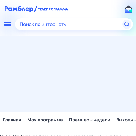
Поиск по интернету
Главная
Моя программа
Премьеры недели
Выходн