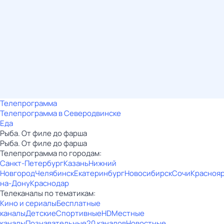
Телепрограмма
Телепрограмма в Северодвинске
Еда
Рыба. От филе до фарша
Рыба. От филе до фарша
Телепрограмма по городам:
Санкт-Петербург
Казань
Нижний
Новгород
Челябинск
Екатеринбург
Новосибирск
Сочи
Красноя
на-Дону
Краснодар
Телеканалы по тематикам:
Кино и сериалы
Бесплатные
каналы
Детские
Спортивные
HD
Местные
каналы
Познавательные
20 каналов
Новостные