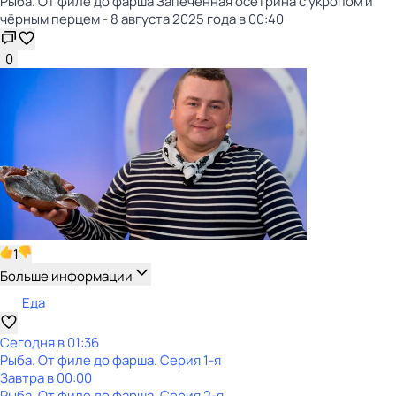
Рыба. От филе до фарша Запечённая осетрина с укропом и
чёрным перцем - 8 августа 2025 года в 00:40
0
1
Больше информации
Еда
Сегодня в 01:36
Рыба. От филе до фарша
. Серия 1-я
Завтра в 00:00
Рыба. От филе до фарша
. Серия 2-я