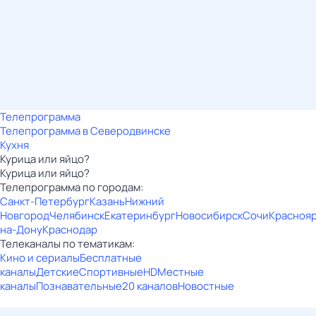
Телепрограмма
Телепрограмма в Северодвинске
Кухня
Курица или яйцо?
Курица или яйцо?
Телепрограмма по городам:
Санкт-Петербург
Казань
Нижний
Новгород
Челябинск
Екатеринбург
Новосибирск
Сочи
Красноя
на-Дону
Краснодар
Телеканалы по тематикам:
Кино и сериалы
Бесплатные
каналы
Детские
Спортивные
HD
Местные
каналы
Познавательные
20 каналов
Новостные