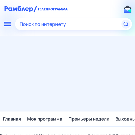
Поиск по интернету
Главная
Моя программа
Премьеры недели
Выходн